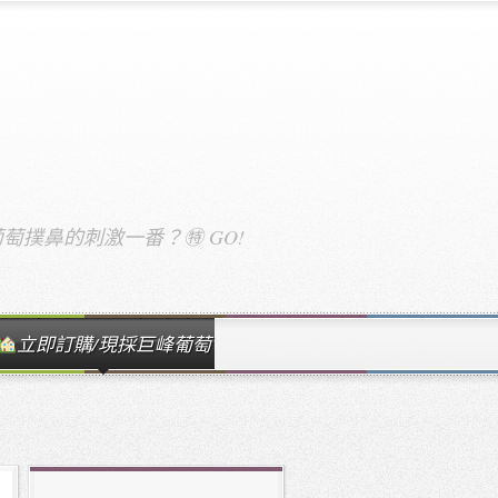
撲鼻的刺激一番？㊕ GO!
立即訂購/現採巨峰葡萄