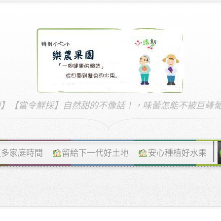
到】【當令鮮採】自然甜的不像話！，味蕾怎能不被巨峰葡萄
更多家庭時間
留給下一代好土地
安心種植好水果