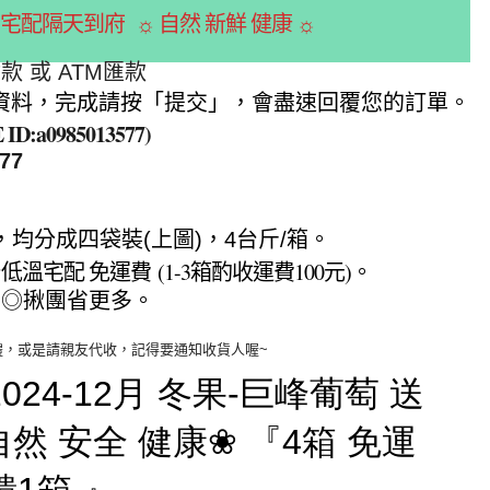
宅配隔天到府 ☼ 自然 新鮮 健康 ☼
 或 ATM匯款
資料，完成請按「提交」，會盡速回覆您的訂單。
:a0985013577)
77
元，均分成四袋裝(上圖)，4台斤/箱。
溫宅配 免運費 (1-3箱酌收運費100元)。
 ◎揪團省更多。
禮，或是請親友代收，記得要通知收貨人喔~