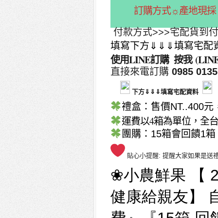
訂購方式☼產地現採 
付款方式>>>宅配貨到付款
填寫下方⇓⇓⇓填寫宅配
使用LINE訂購 按我 (LINE ID
直接來電訂購
0985 0135
下方⇓⇓⇓填寫宅配資料
禮盒：售價NT..400
運費以4箱為單位，全台低
團購：15箱會回饋1箱
貼心小提醒: 提醒大家如果是送