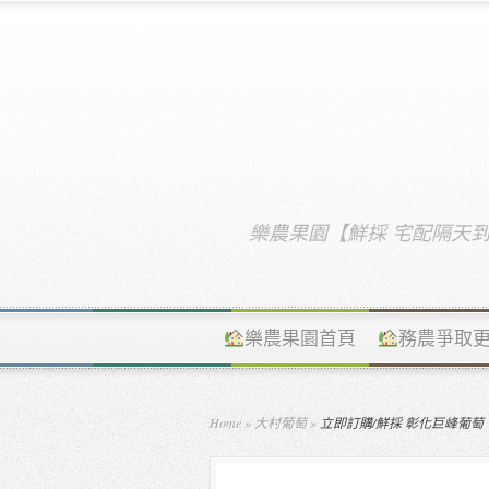
樂農果園【鮮採 宅配隔天
樂農果園首頁
務農爭取
Home
»
大村葡萄
»
立即訂購/鮮採 彰化巨峰葡萄