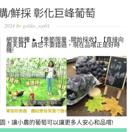
購/鮮採 彰化巨峰葡萄
2024
by
golike_wp01
網室栽種 ►【季節限量 -開始採收】【直接向
農夫買】 請您不要錯過，現在品嚐正是好時
機!
園，讓小農的葡萄可以讓更多人安心和品嚐!