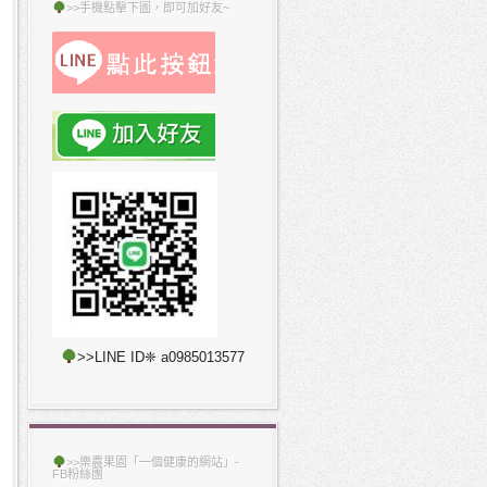
>>手機點擊下圖，即可加好友~
>>LINE ID❈ a0985013577
>>樂農果園「一個健康的網站」-
FB粉絲團